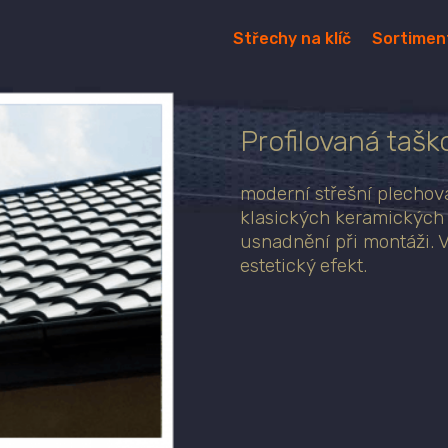
Střechy na klíč
Sortimen
Profilovaná tašk
moderní střešní plechová
klasických keramických 
usnadnění při montáži. 
estetický efekt.