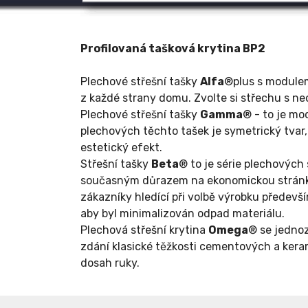
Profilovaná tašková krytina BP2
Plechové střešní tašky
Alfa
®plus s modulem
z každé strany domu. Zvolte si střechu s 
Plechové střešní tašky
Gamma
® - to je mo
plechových těchto tašek je symetrický tvar,
estetický efekt.
Střešní tašky
Beta
® to je série plechových
současným důrazem na ekonomickou stránku.
zákazníky hledící při volbě výrobku předev
aby byl minimalizován odpad materiálu.
Plechová střešní krytina
Omega
® se jednoz
zdání klasické těžkosti cementových a keram
dosah ruky.