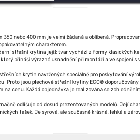
 350 nebo 400 mm je velmi žádaná a oblíbená. Propracovan
neopakovatelným charakterem.
derní střešní krytina jejíž tvar vychází z formy klasických 
 který přináší výrazné usnadnění při montáži a ve spojení 
 střešních krytin navržených speciálně pro poskytování výr
 Proto jsou plechové střešní krytiny ECO® doporučovány př
ším na cenu. Každá objednávka je realizována se zohlednění
načně odlišuje od dosud prezentovaných modelů. Její charak
ických tašek. Je syrová, ale současně krásná, lehká a záro