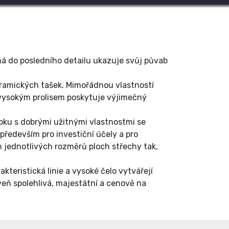
á do posledního detailu ukazuje svůj půvab
keramických tašek. Mimořádnou vlastností
s vysokým prolisem poskytuje výjimečný
obku s dobrými užitnými vlastnostmi se
edevším pro investiční účely a pro
m jednotlivých rozměrů ploch střechy tak,
teristická linie a vysoké čelo vytvářejí
veň spolehlivá, majestátní a cenově na