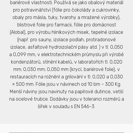
bariérové vlastnosti. Používá se jako obalový materiál
pro potravinářství (fólie pro čokolády a cukrovinky,
obaly pro másla, tuky, tvarohy a mražené výrobky),
blistrové folie pro farmacii, fólie pro domácnost
(Alobal), pro výrobu hliníkových misek, tepelné izolace
(např. pro sauny, izolace podlah, protiradonové
izolace, asfaltové hydroizolační pásy atd. ) v tl. 0,050
a 0,099 mm, v elektrotechnickém průmyslu při výrobě
kondenzátorů, stínění kabelů, v laboratořích tl. 0,020
mm; 0,030 mm; 0,050 mm (krycí, bariérové folie), v
restauracích na rožnění a grilování v tl. 0,020 a 0,030
× 500 mm. Fólie jsou v návinech od 10 bm – 300 Kg.
Menší náviny jsou navinuty na papírové dutince, vetší
na ocelové trubce. Dodávky jsou v toleranci rozměrů a
šířek v souladu s EN 546-3.