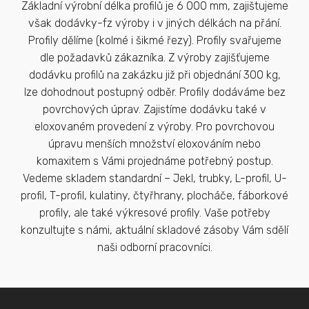
Základní výrobní délka profilů je 6 000 mm, zajištujeme
však dodávky-fz výroby i v jiných délkách na přání.
Profily dělíme (kolmé i šikmé řezy). Profily svařujeme
dle požadavků zákazníka. Z výroby zajišťujeme
dodávku profilů na zakázku již při objednání 300 kg,
lze dohodnout postupný odběr. Profily dodáváme bez
povrchových úprav. Zajistíme dodávku také v
eloxovaném provedení z výroby. Pro povrchovou
úpravu menších množství eloxováním nebo
komaxitem s Vámi projednáme potřebný postup.
Vedeme skladem standardní – Jekl, trubky, L-profil, U-
profil, T-profil, kulatiny, čtyřhrany, plocháče, fáborkové
profily, ale také výkresové profily. Vaše potřeby
konzultujte s námi, aktuální skladové zásoby Vám sdělí
naši odborní pracovníci.