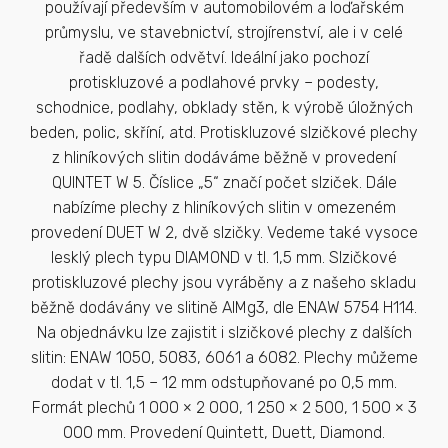
používají především v automobilovém a loďařském
průmyslu, ve stavebnictví, strojírenství, ale i v celé
řadě dalších odvětví. Ideální jako pochozí
protiskluzové a podlahové prvky – podesty,
schodnice, podlahy, obklady stěn, k výrobě úložných
beden, polic, skříní, atd. Protiskluzové slzičkové plechy
z hliníkových slitin dodáváme běžně v provedení
QUINTET W 5. Číslice „5“ značí počet slziček. Dále
nabízíme plechy z hliníkových slitin v omezeném
provedení DUET W 2, dvě slzičky. Vedeme také vysoce
lesklý plech typu DIAMOND v tl. 1,5 mm. Slzičkové
protiskluzové plechy jsou vyráběny a z našeho skladu
běžně dodávány ve slitině AlMg3, dle ENAW 5754 H114.
Na objednávku lze zajistit i slzičkové plechy z dalších
slitin: ENAW 1050, 5083, 6061 a 6082. Plechy můžeme
dodat v tl. 1,5 – 12 mm odstupňované po 0,5 mm.
Formát plechů 1 000 × 2 000, 1 250 × 2 500, 1 500 × 3
000 mm. Provedení Quintett, Duett, Diamond.