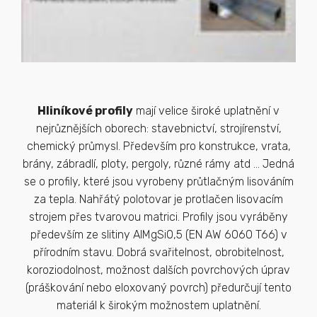
Hliníkové profily
mají velice široké uplatnění v
nejrůznějších oborech: stavebnictví, strojírenství,
chemický průmysl. Především pro konstrukce, vrata,
brány, zábradlí, ploty, pergoly, různé rámy atd … Jedná
se o profily, které jsou vyrobeny průtlačným lisováním
za tepla. Nahřátý polotovar je protlačen lisovacím
strojem přes tvarovou matrici. Profily jsou vyráběny
především ze slitiny AlMgSi0,5 (EN AW 6060 T66) v
přírodním stavu. Dobrá svařitelnost, obrobitelnost,
koroziodolnost, možnost dalších povrchových úprav
(práškování nebo eloxovaný povrch) předurčují tento
materiál k širokým možnostem uplatnění.